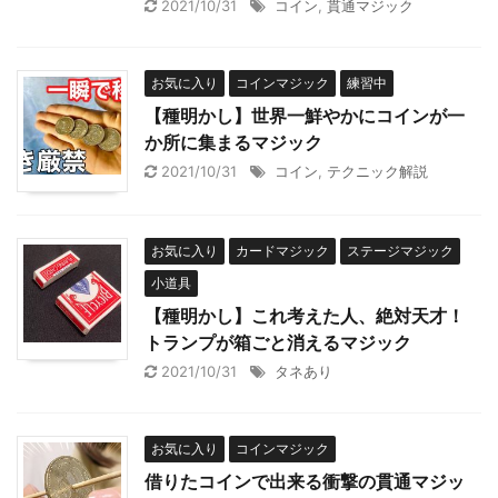
2021/10/31
コイン
,
貫通マジック
お気に入り
コインマジック
練習中
【種明かし】世界一鮮やかにコインが一
か所に集まるマジック
2021/10/31
コイン
,
テクニック解説
お気に入り
カードマジック
ステージマジック
小道具
【種明かし】これ考えた人、絶対天才！
トランプが箱ごと消えるマジック
2021/10/31
タネあり
お気に入り
コインマジック
借りたコインで出来る衝撃の貫通マジッ