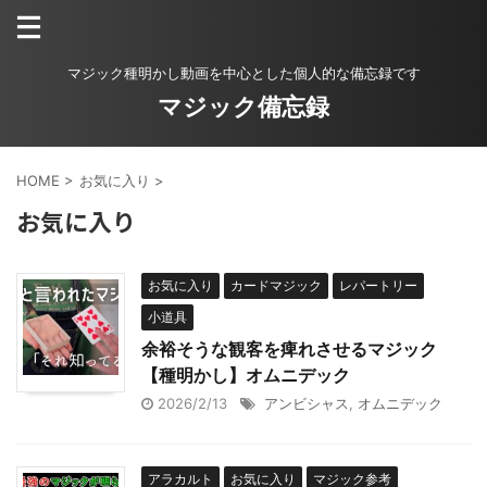
マジック種明かし動画を中心とした個人的な備忘録です
マジック備忘録
HOME
>
お気に入り
>
お気に入り
お気に入り
カードマジック
レパートリー
小道具
余裕そうな観客を痺れさせるマジック
【種明かし】オムニデック
2026/2/13
アンビシャス
,
オムニデック
アラカルト
お気に入り
マジック参考