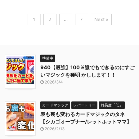
1
2
…
7
Next »
準備中
940【最強】100％誰でもできるのにすご
いマジックを種明 かしします！！
2026/3/4
カードマジック
レパートリー
難易度「低」
表も裏も変わるカードマジックのタネ
【シカゴオープナー/レットホットママ】
2026/2/13