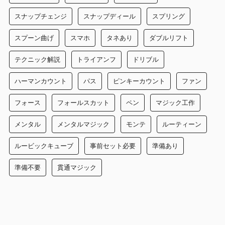
スナップチェンジ
スナップディール
スプリング
スプーン曲げ
スマホ
タネあり
ダブルリフト
テクニック解説
トライアンフ
ドリブル
ハーマンカウント
パス
ピンキーカウント
ファン
フォース
フォールスカット
ペン
マジック工作
メンタル
メンタルマジック
モンテ
ルーティーン
ルービックキューブ
事前セット必要
準備あり
準備不要
貫通マジック