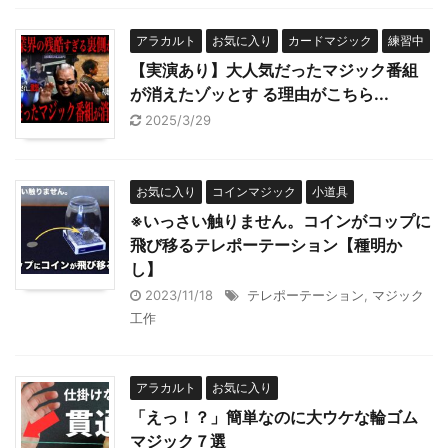
アラカルト
お気に入り
カードマジック
練習中
【実演あり】大人気だったマジック番組
が消えたゾッとす る理由がこちら...
2025/3/29
お気に入り
コインマジック
小道具
※いっさい触りません。コインがコップに
飛び移るテレポーテーション【種明か
し】
2023/11/18
テレポーテーション
,
マジック
工作
アラカルト
お気に入り
「えっ！？」簡単なのに大ウケな輪ゴム
マジック７選