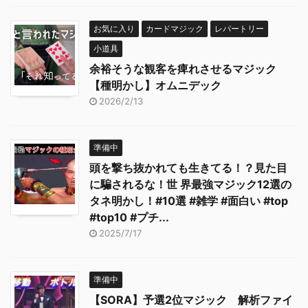
お気に入り
カードマジック
レパートリー
小道具
余裕そうな観客を痺れさせるマジック
【種明かし】オムニデック
2026/2/13
準備中
頭を撃ち抜かれても生きてる！？見た目
に騙されるな！世 界最強マジック12選の
タネ明かし！#10選 #雑学 #面白い #top
#top10 #プチ...
2025/7/17
準備中
【SORA】予選2位マジック 解析ファイ