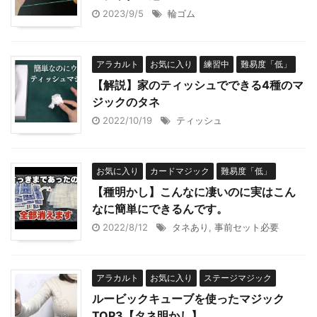
2023/9/5
輪ゴム
アラカルト
お気に入り
練習中
難易度「低」
【解説】家のティッシュでできる4種のマ
ジックのタネ
2022/10/19
ティッシュ
お気に入り
カードマジック
難易度「低」
【種明かし】こんなに凄いのに実はこん
なに簡単にできるんです。
2022/8/12
タネあり
,
事前セット必要
アラカルト
お気に入り
ステージマジック
ルービックキューブを使ったマジック
TOP3【タネ明かし】