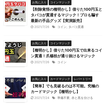
お気に入り
コインマジック
【削除覚悟の種明かし】借りた100円玉と
タバコが貫通するマジック！プロも騙す
最新の手品グッズ【実演販売】
2021/7/26
コイン
,
タバコ貫通
お気に入り
コインマジック
【種明かし】借りた100円玉で出来るコイ
ン貫通！爪楊枝が通り抜けるマジック
2021/7/26
コイン
お気に入り
カードマジック
レパートリー
【簡単】でも見破るのは不可能。究極の
カードマジック【種明かし】
2021/7/24
準備不要
,
赤と黒を分ける