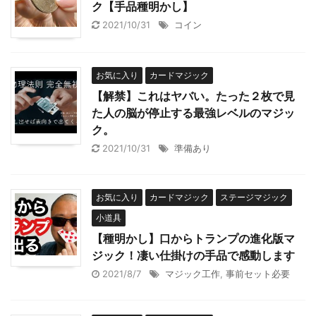
ク【手品種明かし】
2021/10/31
コイン
お気に入り
カードマジック
【解禁】これはヤバい。たった２枚で見
た人の脳が停止する最強レベルのマジッ
ク。
2021/10/31
準備あり
お気に入り
カードマジック
ステージマジック
小道具
【種明かし】口からトランプの進化版マ
ジック！凄い仕掛けの手品で感動します
2021/8/7
マジック工作
,
事前セット必要