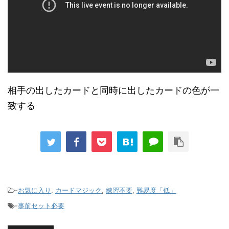
相手の出したカードと同時に出したカードの色が一
致する
-
お気に入り
,
カードマジック
,
練習不要
,
難易度「低」
-
事前セット必要