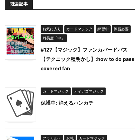
関連記事
お気に入り
カードマジック
練習中
練習必要
難易度「中」
#127【マジック】ファンカバードパス
【テクニック種明かし】:how to do pass
covered fan
カードマジック
ディアゴマジック
保護中: 消えるハンカチ
アラカルト
お札
カードマジック