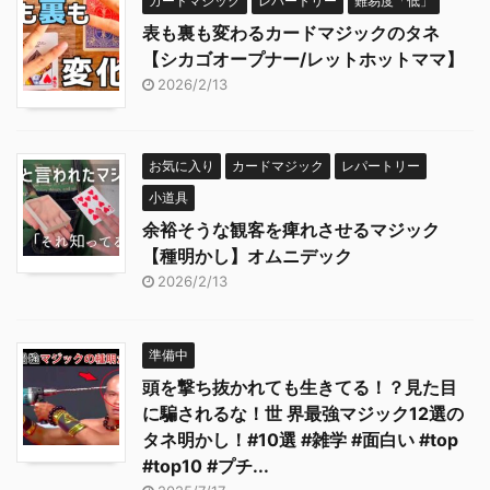
カードマジック
レパートリー
難易度「低」
表も裏も変わるカードマジックのタネ
【シカゴオープナー/レットホットママ】
2026/2/13
お気に入り
カードマジック
レパートリー
小道具
余裕そうな観客を痺れさせるマジック
【種明かし】オムニデック
2026/2/13
準備中
頭を撃ち抜かれても生きてる！？見た目
に騙されるな！世 界最強マジック12選の
タネ明かし！#10選 #雑学 #面白い #top
#top10 #プチ...