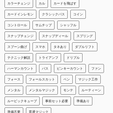
カラーチェンジ
カル
カードを飛ばす
カードインレモン
クラシックパス
コイン
コントロール
サムチップ
シャッフル
スナップチェンジ
スナップディール
スプリング
スプーン曲げ
スマホ
タネあり
ダブルリフト
テクニック解説
トライアンフ
ドリブル
ハーマンカウント
パス
ピンキーカウント
ファン
フォース
フォールスカット
ペン
マジック工作
メンタル
メンタルマジック
モンテ
ルーティーン
ルービックキューブ
事前セット必要
準備あり
準備不要
貫通マジック