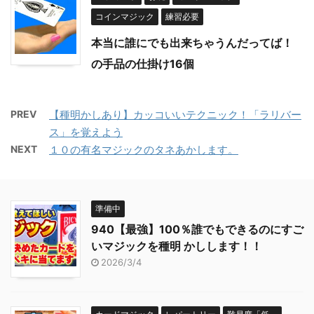
コインマジック
練習必要
本当に誰にでも出来ちゃうんだってば！
の手品の仕掛け16個
PREV
【種明かしあり】カッコいいテクニック！「ラリバー
ス」を覚えよう
NEXT
１０の有名マジックのタネあかします。
準備中
940【最強】100％誰でもできるのにすご
いマジックを種明 かしします！！
2026/3/4