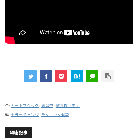
-
カードマジック
,
練習中
,
難易度「中」
-
カラーチェンジ
,
テクニック解説
関連記事