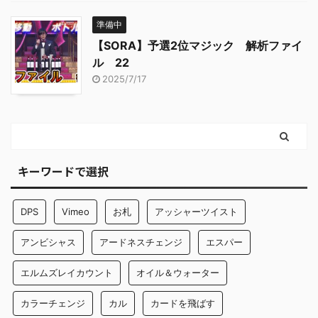
準備中
【SORA】予選2位マジック 解析ファイ
ル 22
2025/7/17
キーワードで選択
DPS
Vimeo
お札
アッシャーツイスト
アンビシャス
アードネスチェンジ
エスパー
エルムズレイカウント
オイル＆ウォーター
カラーチェンジ
カル
カードを飛ばす