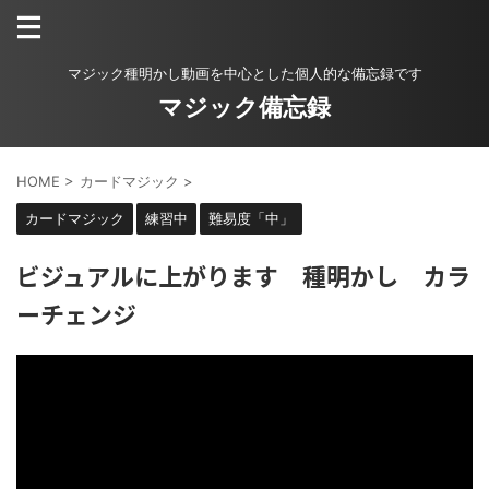
マジック種明かし動画を中心とした個人的な備忘録です
マジック備忘録
HOME
>
カードマジック
>
カードマジック
練習中
難易度「中」
ビジュアルに上がります 種明かし カラ
ーチェンジ