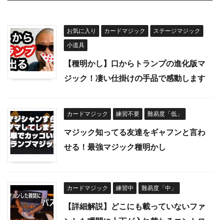
お気に入り
カードマジック
ステージマジック
小道具
【種明かし】口からトランプの進化版マ
ジック！凄い仕掛けの手品で感動します
カードマジック
練習不要
難易度「低」
マジック知ってる友達をギャフンと言わ
せる！最強マジック種明かし
カードマジック
練習中
難易度「中」
【詳細解説】どこにも載っていないファ