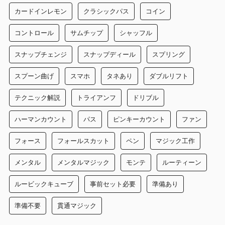
カードインレモン
クラシックパス
コイン
コントロール
サムチップ
シャッフル
スナップチェンジ
スナップディール
スプリング
スプーン曲げ
スマホ
タネあり
ダブルリフト
テクニック解説
トライアンフ
ドリブル
ハーマンカウント
パス
ピンキーカウント
ファン
フォース
フォールスカット
ペン
マジック工作
メンタル
メンタルマジック
モンテ
ルーティーン
ルービックキューブ
事前セット必要
準備あり
準備不要
貫通マジック