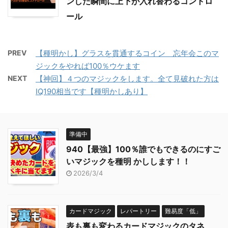
ンした瞬間に上下が入れ替わるコントロ
ール
PREV
【種明かし】グラスを貫通するコイン 忘年会このマ
ジックをやれば100％ウケます
NEXT
【神回】４つのマジックをします。全て見破れた方は
IQ190相当です【種明かしあり】
準備中
940【最強】100％誰でもできるのにすご
いマジックを種明 かしします！！
2026/3/4
カードマジック
レパートリー
難易度「低」
表も裏も変わるカードマジックのタネ