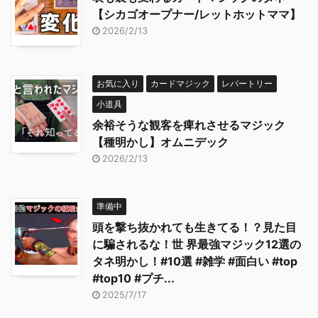
【シカゴオープナー/レットホットママ】
2026/2/13
お気に入り
カードマジック
レパートリー
小道具
余裕そうな観客を痺れさせるマジック
【種明かし】オムニデック
2026/2/13
準備中
頭を撃ち抜かれても生きてる！？見た目
に騙されるな！世 界最強マジック12選の
タネ明かし！#10選 #雑学 #面白い #top
#top10 #プチ...
2025/7/17