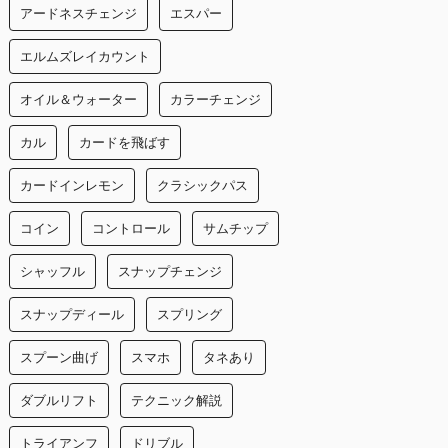
アードネスチェンジ
エスパー
エルムズレイカウント
オイル＆ウォーター
カラーチェンジ
カル
カードを飛ばす
カードインレモン
クラシックパス
コイン
コントロール
サムチップ
シャッフル
スナップチェンジ
スナップディール
スプリング
スプーン曲げ
スマホ
タネあり
ダブルリフト
テクニック解説
トライアンフ
ドリブル