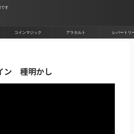
録です
コインマジック
アラカルト
レパートリ
イン 種明かし