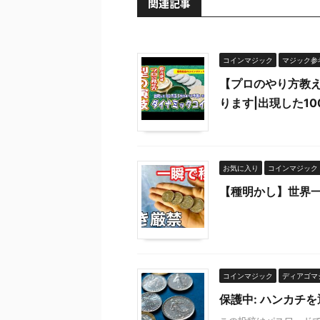
関連記事
コインマジック
マジック参
【プロのやり方教
ります|出現した1
お気に入り
コインマジック
【種明かし】世界
コインマジック
ディアゴマ
保護中: ハンカチ