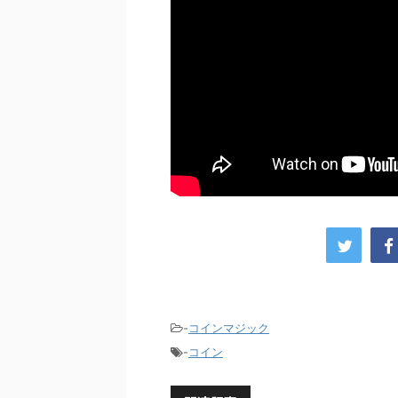
-
コインマジック
-
コイン