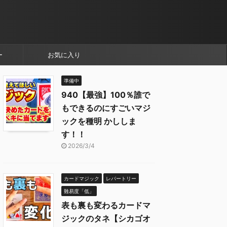
ー
お気に入り
準備中
940【最強】100％誰で
もできるのにすごいマジ
ックを種明 かししま
す！！
2026/3/4
カードマジック
レパートリー
難易度「低」
表も裏も変わるカードマ
ジックのタネ【シカゴオ