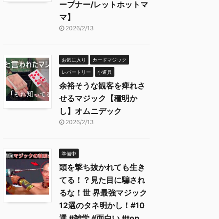
ープナー/レットホットマ
マ】
2026/2/13
お気に入り
カードマジック
レパートリー
小道具
余裕そうな観客を痺れさ
せるマジック【種明か
し】オムニデック
2026/2/13
準備中
頭を撃ち抜かれても生き
てる！？見た目に騙され
るな！世 界最強マジック
12選のタネ明かし！#10
選 #雑学 #面白い #top