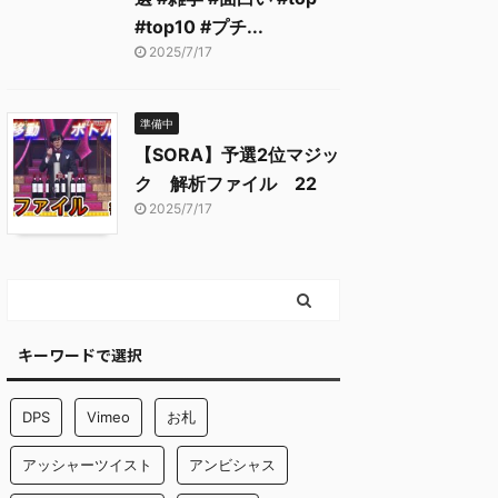
#top10 #プチ...
2025/7/17
準備中
【SORA】予選2位マジッ
ク 解析ファイル 22
2025/7/17
キーワードで選択
DPS
Vimeo
お札
アッシャーツイスト
アンビシャス