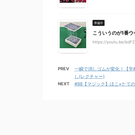
準備中
こういうのが1番ウ
https://youtu.be/bd
PREV
一瞬で消しゴムが変化！【学
し(レクチャー)
NEXT
#98【マジック】ほこ×たて