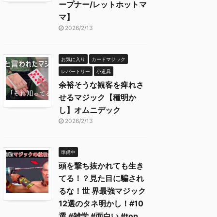
ープナー/レットホットマ
マ】
2026/2/13
お気に入り
カードマジック
レパートリー
小道具
余裕そうな観客を痺れさ
せるマジック【種明か
し】オムニデック
2026/2/13
準備中
頭を撃ち抜かれても生き
てる！？見た目に騙され
るな！世 界最強マジック
12選のタネ明かし！#10
選 #雑学 #面白い #top