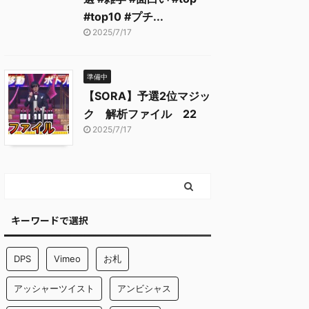
#top10 #プチ...
2025/7/17
準備中
【SORA】予選2位マジッ
ク 解析ファイル 22
2025/7/17
キーワードで選択
DPS
Vimeo
お札
アッシャーツイスト
アンビシャス