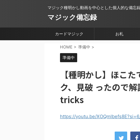
マジック種明かし動画を中心とした個人的な備忘
マジック備忘録
カードマジック
お札
HOME
>
準備中
>
準備中
【種明かし】ほこた
ク、見破 ったので解
tricks
https://youtu.be/XOQmlbefs8E?si