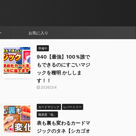
ー
お気に入り
準備中
940【最強】100％誰で
もできるのにすごいマジ
ックを種明 かししま
す！！
2026/3/4
カードマジック
レパートリー
難易度「低」
表も裏も変わるカードマ
ジックのタネ【シカゴオ