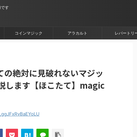
録です
コインマジック
アラカルト
レパートリ
ての絶対に見破れないマジッ
説します【ほこたて】magic
=6_ggJFxRvBaEYoLU