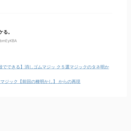
ケる。
FZbmEyKBA
校でできる】消しゴムマジッ ク５選マジックのタネ明か
のマジック【前回の種明かし】 からの再現