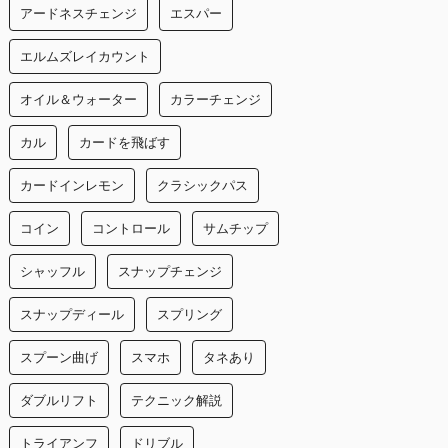
アードネスチェンジ
エスパー
エルムズレイカウント
オイル＆ウォーター
カラーチェンジ
カル
カードを飛ばす
カードインレモン
クラシックパス
コイン
コントロール
サムチップ
シャッフル
スナップチェンジ
スナップディール
スプリング
スプーン曲げ
スマホ
タネあり
ダブルリフト
テクニック解説
トライアンフ
ドリブル