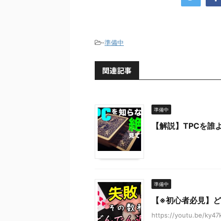
-
準備中
関連記事
準備中
【解説】TPCを誰
準備中
【※初心者必見】ど
https://youtu.be/ky4