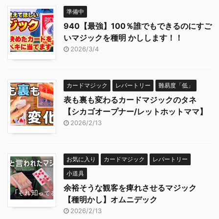
準備中
940【最強】100％誰でもできるのにすご
いマジックを種明 かしします！！
2026/3/4
カードマジック
レパートリー
難易度「低」
表も裏も変わるカードマジックのタネ
【シカゴオープナー/レットホットママ】
2026/2/13
お気に入り
カードマジック
レパートリー
小道具
余裕そうな観客を痺れさせるマジック
【種明かし】オムニデック
2026/2/13