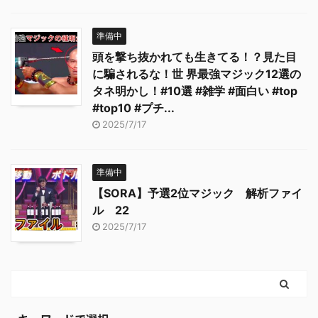
準備中
頭を撃ち抜かれても生きてる！？見た目
に騙されるな！世 界最強マジック12選の
タネ明かし！#10選 #雑学 #面白い #top
#top10 #プチ...
2025/7/17
準備中
【SORA】予選2位マジック 解析ファイ
ル 22
2025/7/17