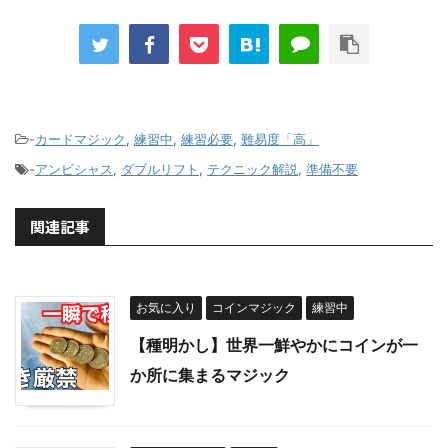
-
カードマジック
,
練習中
,
練習必要
,
難易度「高」
-
アンビシャス
,
ダブルリフト
,
テクニック解説
,
準備不要
関連記事
お気に入り
コインマジック
練習中
【種明かし】世界一鮮やかにコインが一
か所に集まるマジック