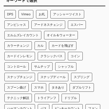
キーワードで選択
DPS
Vimeo
お札
アッシャーツイスト
アンビシャス
アードネスチェンジ
エスパー
エルムズレイカウント
オイル＆ウォーター
カラーチェンジ
カル
カードを飛ばす
カードインレモン
クラシックパス
コイン
コントロール
サムチップ
シャッフル
スナップチェンジ
スナップディール
スプリング
スプーン曲げ
スマホ
タネあり
ダブルリフト
テクニック解説
トライアンフ
ドリブル
ハーマンカウント
パス
ピンキーカウント
ファン