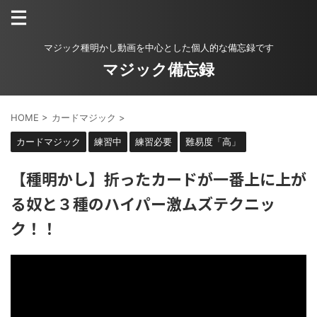
マジック種明かし動画を中心とした個人的な備忘録です
マジック備忘録
HOME
>
カードマジック
>
カードマジック
練習中
練習必要
難易度「高」
【種明かし】折ったカードが一番上に上が
る奴と３種のハイパー激ムズテクニッ
ク！！