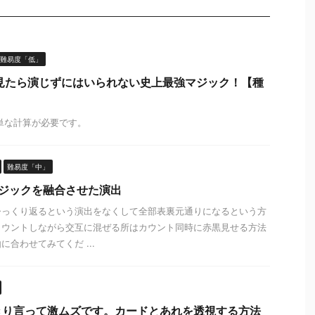
難易度「低」
見たら演じずにはいられない史上最強マジック！【種
単な計算が必要です。
難易度「中」
マジックを融合させた演出
ひっくり返るという演出をなくして全部表裏元通りになるという方
カウントしながら交互に混ぜる所はカウント同時に赤黒見せる方法
合わせてみてくだ ...
きり言って激ムズです。カードとあれを透視する方法