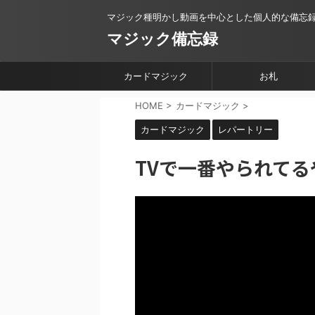
マジック種明かし動画を中心とした個人的な備忘
マジック備忘録
カードマジック
お札
HOME
>
カードマジック
>
カードマジック
レパートリー
TVで一番やられて