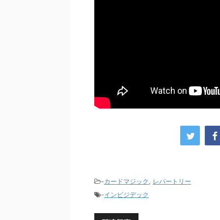
-
カードマジック
,
レパートリー
-
インビジデック