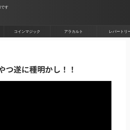
録です
コインマジック
アラカルト
レパートリ
るやつ遂に種明かし！！