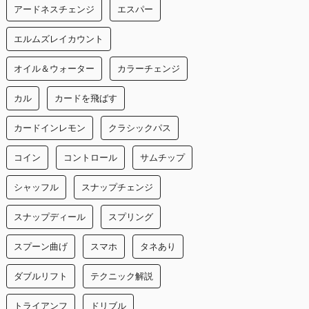
アードネスチェンジ
エスパー
エルムズレイカウント
オイル＆ウォーター
カラーチェンジ
カル
カードを飛ばす
カードインレモン
クラシックパス
コイン
コントロール
サムチップ
シャッフル
スナップチェンジ
スナップディール
スプリング
スプーン曲げ
スマホ
タネあり
ダブルリフト
テクニック解説
トライアンフ
ドリブル