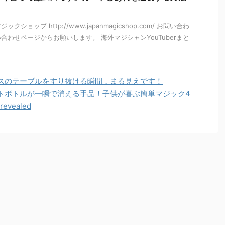
ショップ http://www.japanmagicshop.com/ お問い合わ
合わせページからお願いします。 海外マジシャンYouTuberまと
スのテーブルをすり抜ける瞬間，まる見えです！
トボトルが一瞬で消える手品！子供が喜ぶ簡単マジック4
 revealed