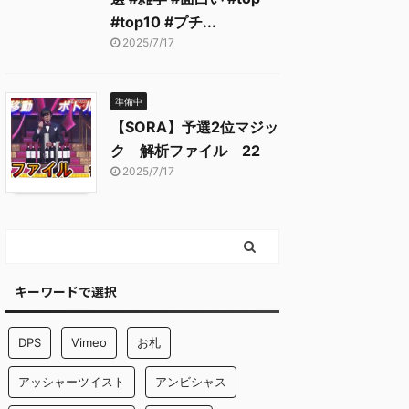
#top10 #プチ...
2025/7/17
準備中
【SORA】予選2位マジッ
ク 解析ファイル 22
2025/7/17
キーワードで選択
DPS
Vimeo
お札
アッシャーツイスト
アンビシャス