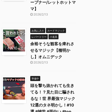
ープナー/レットホットマ
マ】
2026/2/13
お気に入り
カードマジック
レパートリー
小道具
余裕そうな観客を痺れさ
せるマジック【種明か
し】オムニデック
2026/2/13
準備中
頭を撃ち抜かれても生き
てる！？見た目に騙され
るな！世 界最強マジック
12選のタネ明かし！#10
選 #雑学 #面白い #top