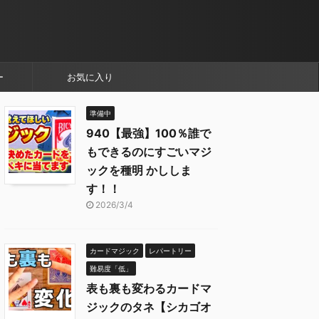
ー
お気に入り
準備中
940【最強】100％誰で
もできるのにすごいマジ
ックを種明 かししま
す！！
2026/3/4
カードマジック
レパートリー
難易度「低」
表も裏も変わるカードマ
ジックのタネ【シカゴオ