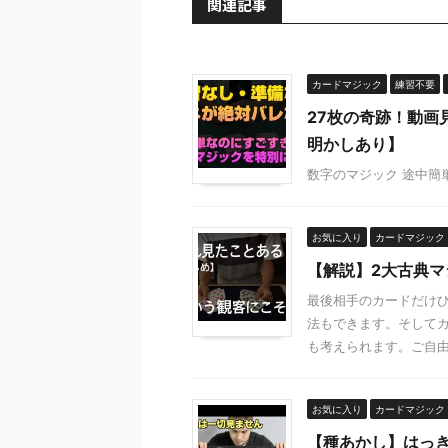
関連記事
カードマジック
練習不要
27枚の奇跡！動画
明かしあり】
数字のマジック 途中簡
お気に入り
カードマジック
【解説】2大古典
最後相手のカードだけ
法もできます。そして
も考えられます。ご自由に
お気に入り
カードマジック
【種あかし】はっ