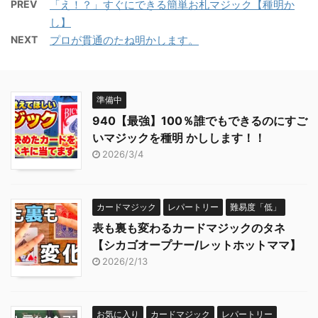
PREV
「え！？」すぐにできる簡単お札マジック【種明か
し】
NEXT
プロが貫通のたね明かします。
準備中
940【最強】100％誰でもできるのにすご
いマジックを種明 かしします！！
2026/3/4
カードマジック
レパートリー
難易度「低」
表も裏も変わるカードマジックのタネ
【シカゴオープナー/レットホットママ】
2026/2/13
お気に入り
カードマジック
レパートリー