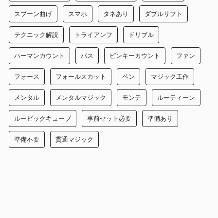
スプーン曲げ
スマホ
タネあり
ダブルリフト
テクニック解説
トライアンフ
ドリブル
ハーマンカウント
パス
ピンキーカウント
ファン
フォース
フォールスカット
ペン
マジック工作
メンタル
メンタルマジック
モンテ
ルーティーン
ルービックキューブ
事前セット必要
準備あり
準備不要
貫通マジック