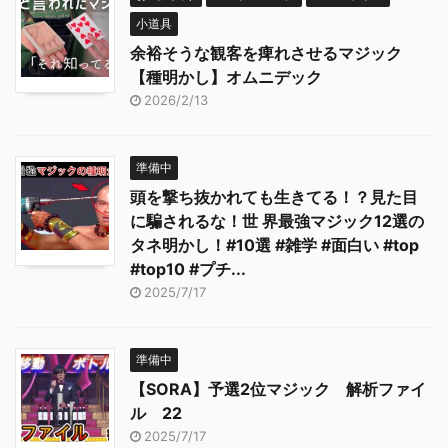
小道具
余裕そうな観客を痺れさせるマジック
【種明かし】オムニデック
2026/2/13
準備中
頭を撃ち抜かれても生きてる！？見た目
に騙されるな！世 界最強マジック12選の
タネ明かし！#10選 #雑学 #面白い #top
#top10 #プチ...
2025/7/17
準備中
【SORA】予選2位マジック 解析ファイ
ル 22
2025/7/17