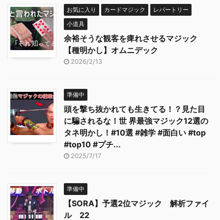
お気に入り
カードマジック
レパートリー
小道具
余裕そうな観客を痺れさせるマジック
【種明かし】オムニデック
2026/2/13
準備中
頭を撃ち抜かれても生きてる！？見た目
に騙されるな！世 界最強マジック12選の
タネ明かし！#10選 #雑学 #面白い #top
#top10 #プチ...
2025/7/17
準備中
【SORA】予選2位マジック 解析ファイ
ル 22