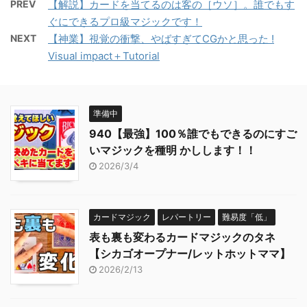
PREV
【解説】カードを当てるのは客の［ウソ］。誰でもす
ぐにできるプロ級マジックです！
NEXT
【神業】視覚の衝撃、やばすぎてCGかと思った !
Visual impact＋Tutorial
準備中
940【最強】100％誰でもできるのにすご
いマジックを種明 かしします！！
2026/3/4
カードマジック
レパートリー
難易度「低」
表も裏も変わるカードマジックのタネ
【シカゴオープナー/レットホットママ】
2026/2/13