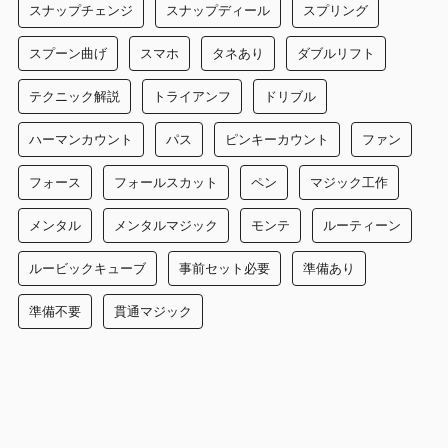
スナップチェンジ
スナップディール
スプリング
スプーン曲げ
スマホ
タネあり
ダブルリフト
テクニック解説
トライアンフ
ドリブル
ハーマンカウント
パス
ピンキーカウント
ファン
フォース
フォールスカット
ペン
マジック工作
メンタル
メンタルマジック
モンテ
ルーティーン
ルービックキューブ
事前セット必要
準備あり
準備不要
貫通マジック