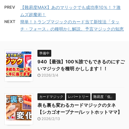
PREV
【難易度MAX】あのマリックでも成功率10％！？激
ムズ超魔術！
NEXT
簡単！トランプマジックのカード当て新技法「タッ
チ・フォース」の種明かし解説。予言マジックの知恵
準備中
940【最強】100％誰でもできるのにすご
いマジックを種明 かしします！！
2026/3/4
カードマジック
レパートリー
難易度「低」
表も裏も変わるカードマジックのタネ
【シカゴオープナー/レットホットママ】
2026/2/13