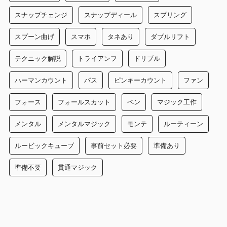
スナップチェンジ
スナップディール
スプリング
スプーン曲げ
スマホ
タネあり
ダブルリフト
テクニック解説
トライアンフ
ドリブル
ハーマンカウント
パス
ピンキーカウント
ファン
フォース
フォールスカット
ペン
マジック工作
メンタル
メンタルマジック
モンテ
ルーティーン
ルービックキューブ
事前セット必要
準備あり
準備不要
貫通マジック