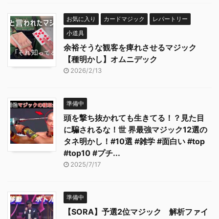
お気に入り
カードマジック
レパートリー
小道具
余裕そうな観客を痺れさせるマジック
【種明かし】オムニデック
2026/2/13
準備中
頭を撃ち抜かれても生きてる！？見た目
に騙されるな！世 界最強マジック12選の
タネ明かし！#10選 #雑学 #面白い #top
#top10 #プチ...
2025/7/17
準備中
【SORA】予選2位マジック 解析ファイ