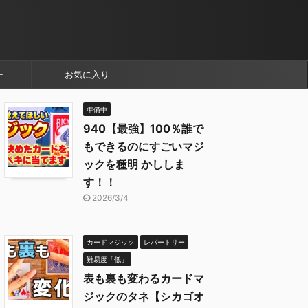
ー
お気に入り
準備中
940【最強】100％誰で
もできるのにすごいマジ
ックを種明 かししま
す！！
2026/3/4
カードマジック
レパートリー
難易度「低」
表も裏も変わるカードマ
ジックのタネ【シカゴオ