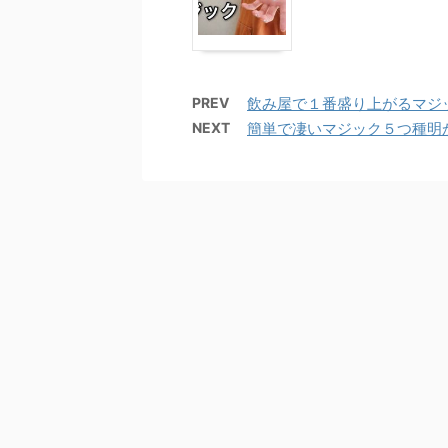
PREV
飲み屋で１番盛り上がるマジ
NEXT
簡単で凄いマジック５つ種明か