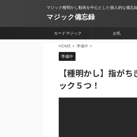
マジック種明かし動画を中心とした個人的な備忘
マジック備忘録
カードマジック
お札
HOME
>
準備中
>
準備中
【種明かし】指がち
ック５つ！