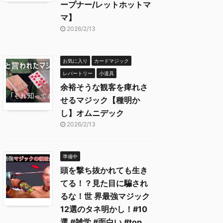
ープナー/レットホットマ
マ】
2026/2/13
お気に入り
カードマジック
レパートリー
小道具
余裕そうな観客を痺れさ
せるマジック【種明か
し】オムニデック
2026/2/13
準備中
頭を撃ち抜かれても生き
てる！？見た目に騙され
るな！世 界最強マジック
12選のタネ明かし！#10
選 #雑学 #面白い #top