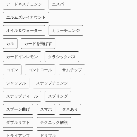
アードネスチェンジ
エスパー
エルムズレイカウント
オイル＆ウォーター
カラーチェンジ
カル
カードを飛ばす
カードインレモン
クラシックパス
コイン
コントロール
サムチップ
シャッフル
スナップチェンジ
スナップディール
スプリング
スプーン曲げ
スマホ
タネあり
ダブルリフト
テクニック解説
トライアンフ
ドリブル