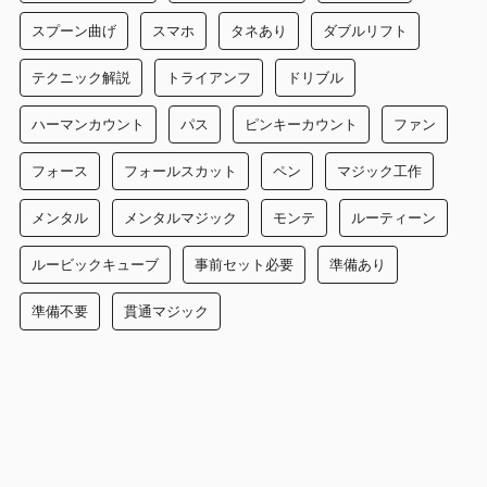
スプーン曲げ
スマホ
タネあり
ダブルリフト
テクニック解説
トライアンフ
ドリブル
ハーマンカウント
パス
ピンキーカウント
ファン
フォース
フォールスカット
ペン
マジック工作
メンタル
メンタルマジック
モンテ
ルーティーン
ルービックキューブ
事前セット必要
準備あり
準備不要
貫通マジック