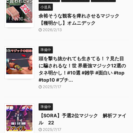
小道具
余裕そうな観客を痺れさせるマジック
【種明かし】オムニデック
2026/2/13
準備中
頭を撃ち抜かれても生きてる！？見た目
に騙されるな！世 界最強マジック12選の
タネ明かし！#10選 #雑学 #面白い #top
#top10 #プチ...
2025/7/17
準備中
【SORA】予選2位マジック 解析ファイ
ル 22
2025/7/17