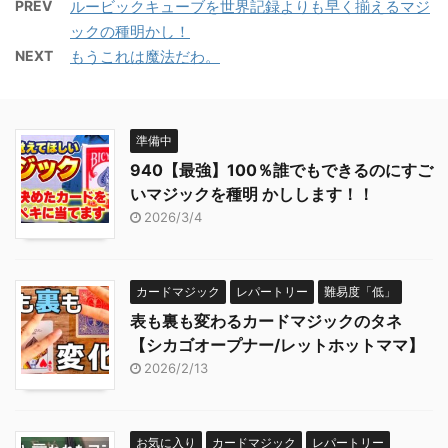
PREV
ルービックキューブを世界記録よりも早く揃えるマジ
ックの種明かし！
NEXT
もうこれは魔法だわ。
準備中
940【最強】100％誰でもできるのにすご
いマジックを種明 かしします！！
2026/3/4
カードマジック
レパートリー
難易度「低」
表も裏も変わるカードマジックのタネ
【シカゴオープナー/レットホットママ】
2026/2/13
お気に入り
カードマジック
レパートリー