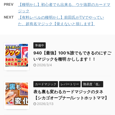
PREV
【種明かし】初心者でも出来る、ウケ抜群のカードマ
ジック
NEXT
【有料レベルの種明かし】前田氏がTVでやってい
た、超有名マジック【覚えないと損します】
準備中
940【最強】100％誰でもできるのにすご
いマジックを種明 かしします！！
2026/3/4
カードマジック
レパートリー
難易度「低」
表も裏も変わるカードマジックのタネ
【シカゴオープナー/レットホットママ】
2026/2/13