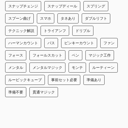
スナップチェンジ
スナップディール
スプリング
スプーン曲げ
スマホ
タネあり
ダブルリフト
テクニック解説
トライアンフ
ドリブル
ハーマンカウント
パス
ピンキーカウント
ファン
フォース
フォールスカット
ペン
マジック工作
メンタル
メンタルマジック
モンテ
ルーティーン
ルービックキューブ
事前セット必要
準備あり
準備不要
貫通マジック