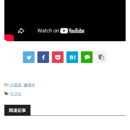
-
小道具
,
練習中
-
スマホ
関連記事