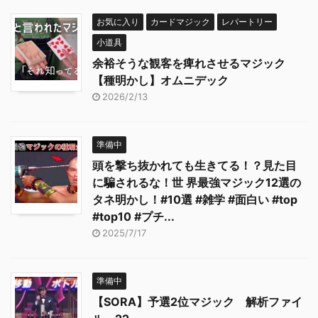
お気に入り
カードマジック
レパートリー
小道具
余裕そうな観客を痺れさせるマジック
【種明かし】オムニデック
2026/2/13
準備中
頭を撃ち抜かれても生きてる！？見た目
に騙されるな！世 界最強マジック12選の
タネ明かし！#10選 #雑学 #面白い #top
#top10 #プチ...
2025/7/17
準備中
【SORA】予選2位マジック 解析ファイ