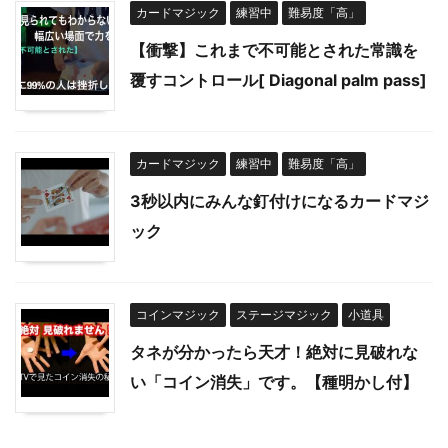
カードマジック
練習中
難易度「高」
【衝撃】これまで不可能とされた常識を
覆すコントロール[ Diagonal palm pass]
カードマジック
練習中
難易度「高」
3秒以内にみんな釘付けになるカードマジ
ック
コインマジック
ステージマジック
小道具
タネが分かったら天才！絶対に見破れな
い「コイン消失」です。【種明かし付】